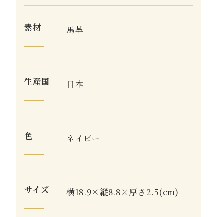
素材
馬革
生産国
日本
色
ネイビー
サイズ
横18.9×縦8.8×厚さ2.5(cm)