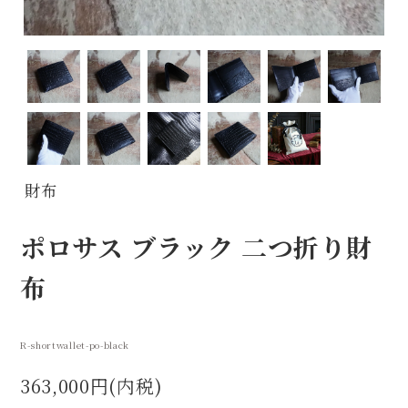
財布
ポロサス ブラック 二つ折り財
布
R-shortwallet-po-black
363,000円(内税)