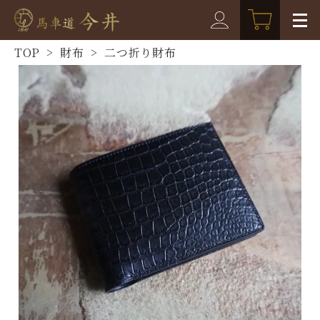
TOP
>
財布
>
二つ折り財布