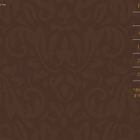
シー
1
2
2
*
ま