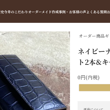
歴史
今井のこだわり
オーダーメイド
作成事例・お客様の声
よくある質問
オーダー商品ギ
ネイビー
ト2本&キ
0円(内税)
返品について