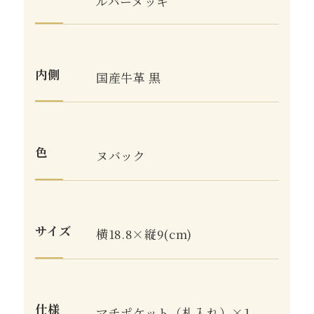
ルバーメッキ
内側
国産牛革 黒
色
ヌバック
サイズ
横18.8×縦9(cm)
仕様
マチポケット（札入れ）×1