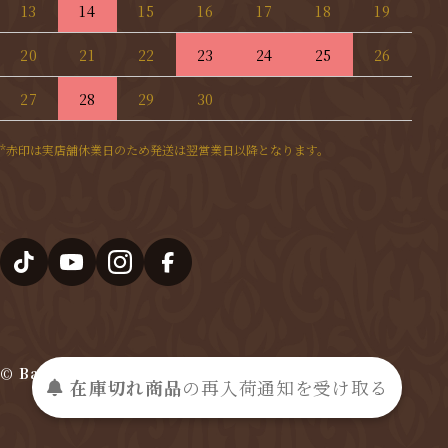
13
14
15
16
17
18
19
20
21
22
23
24
25
26
27
28
29
30
*赤印は実店舗休業日のため発送は翌営業日以降となります。
© Bashamichi Imai 2025
在庫切れ商品
の
再入荷
通知を
受け取る