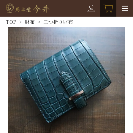
TOP
>
財布
>
二つ折り財布