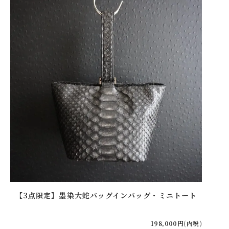
【3点限定】墨染大蛇バッグインバッグ・ミニトート
【20
198,000円(内税)