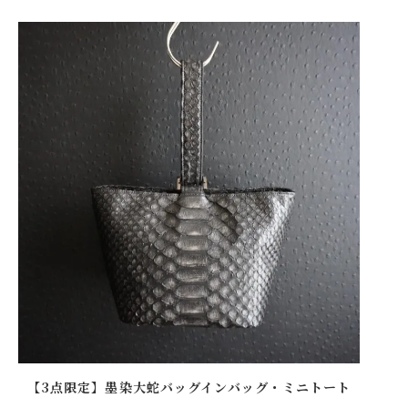
【3点限定】墨染大蛇バッグインバッグ・ミニトート
【20