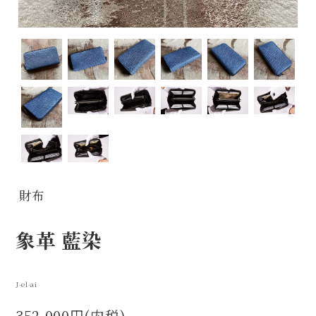
財布
象革 藍染
J-el-ai
352,000円(内税)