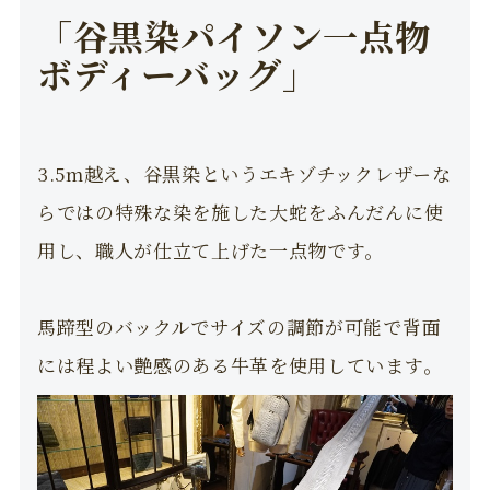
「谷黒染パイソン一点物
ボディーバッグ」
3.5m越え、谷黒染というエキゾチックレザーな
らではの特殊な染を施した大蛇をふんだんに使
用し、職人が仕立て上げた一点物です。
馬蹄型のバックルでサイズの調節が可能で背面
には程よい艶感のある牛革を使用しています。