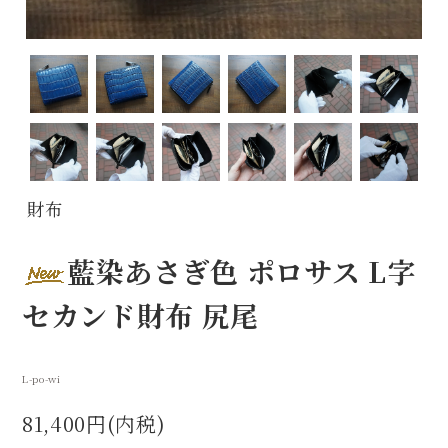
財布
藍染あさぎ色 ポロサス L字
セカンド財布 尻尾
L-po-wi
81,400円(内税)