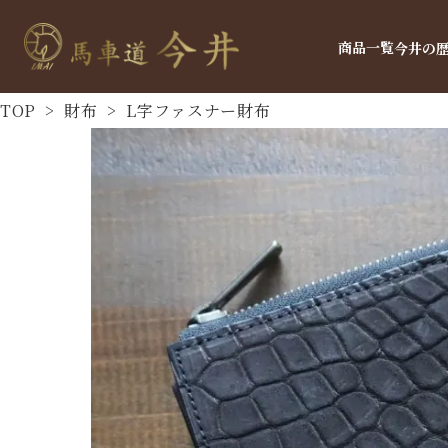
商品一覧
今井の
TOP
>
財布
>
L字ファスナー財布