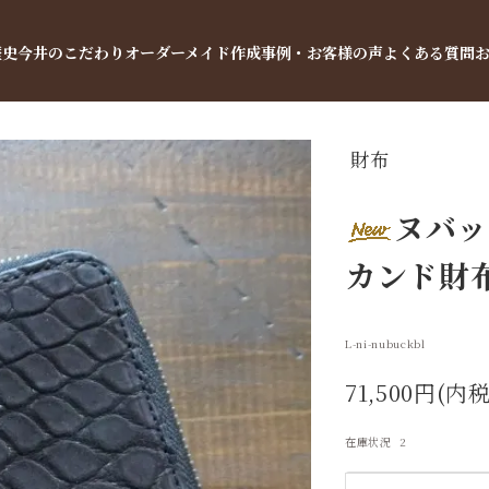
歴史
今井のこだわり
オーダーメイド
作成事例・お客様の声
よくある質問
財布
ヌバッ
カンド財
L-ni-nubuckbl
71,500円(内税
在庫状況 2