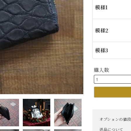
模様1
模様2
模様3
購入数
オプションの値
返品について