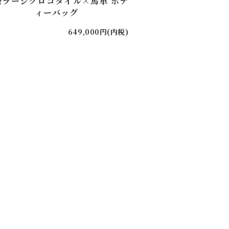
染ラージクロコダイル×馬革 ボデ
ィーバッグ
649,000円(内税)