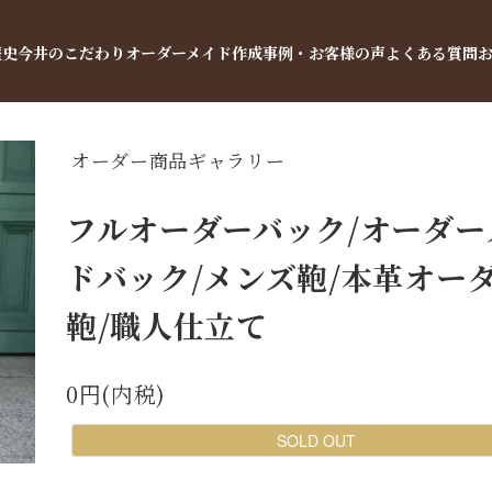
歴史
今井のこだわり
オーダーメイド
作成事例・お客様の声
よくある質問
オーダー商品ギャラリー
フルオーダーバック/オーダー
ドバック/メンズ鞄/本革オー
鞄/職人仕立て
0円(内税)
SOLD OUT