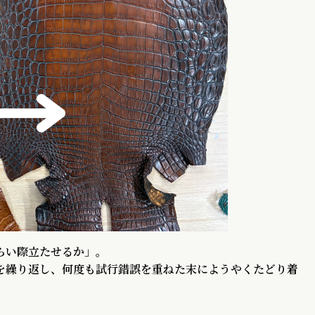
らい際立たせるか」。
を繰り返し、何度も試行錯誤を重ねた末にようやくたどり着