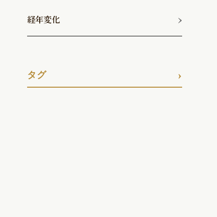
経年変化
二つ折りコンパクト財布
二つ折り長財布
タグ
#L字財布
#アリゲーター
#イエロー
#オレンジ
#キーケース
#グリーン
#クロコダイル
#クロコダイルジャケット
#ゴールド
#ジャケットオーダー
#ジャケットコートオーダー
#ジレ
#スマホケース
#ターコイズブルー