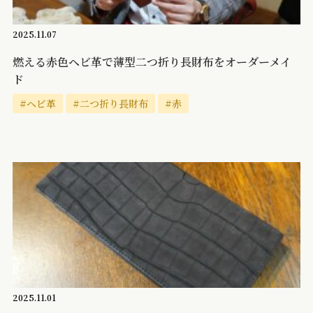
2025.11.07
燃える赤色ヘビ革で薄型二つ折り長財布をオーダーメイ
ド
#ヘビ革
#二つ折り長財布
#赤
2025.11.01