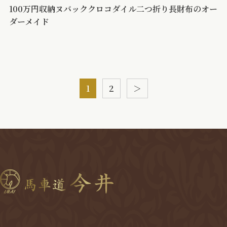
100万円収納ヌバッククロコダイル二つ折り長財布のオー
ダーメイド
投
1
2
＞
稿
の
ペ
ー
ジ
送
り