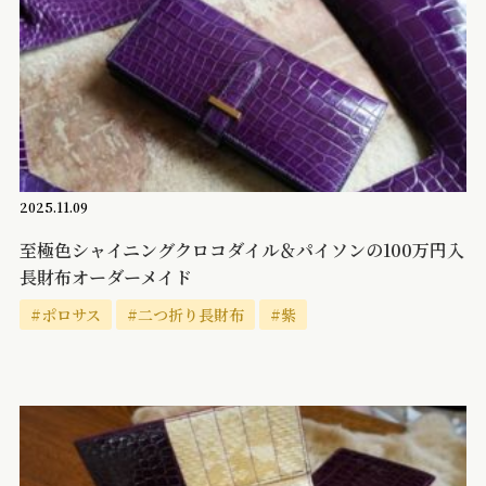
2025.11.09
至極色シャイニングクロコダイル＆パイソンの100万円入
長財布オーダーメイド
#ポロサス
#二つ折り長財布
#紫