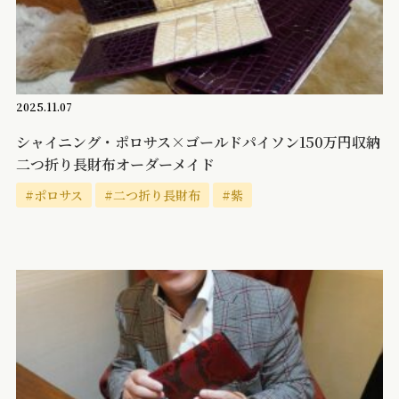
2025.11.07
シャイニング・ポロサス×ゴールドパイソン150万円収納
二つ折り長財布オーダーメイド
#ポロサス
#二つ折り長財布
#紫