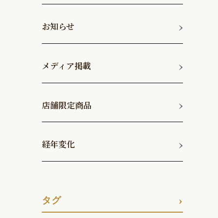
セミオーダー
お知らせ
その他・小物
メディア掲載
バッグ
店舗限定商品
ラウンド長財布
経年変化
二つ折りコンパクト財布
二つ折り長財布
タグ