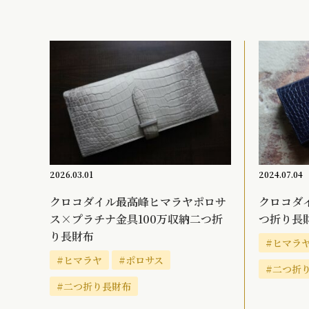
2026.03.01
2024.07.04
クロコダイル最高峰ヒマラヤポロサ
クロコダイ
ス×プラチナ金具100万収納二つ折
つ折り長
り長財布
#ヒマラ
#ヒマラヤ
#ポロサス
#二つ折
#二つ折り長財布