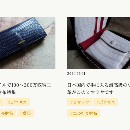
2024.06.01
ルで100～200万収納二
日本国内で手に入る最高級の
財布特集
革がこのヒマラヤです
ヤ
#ポロサス
#ヒマラヤ
#ポロサス
り長財布
#藍染
#二つ折り財布