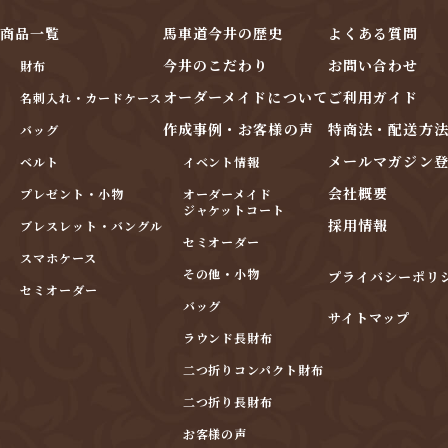
商品一覧
馬車道今井の歴史
よくある質問
今井のこだわり
お問い合わせ
財布
オーダーメイドについて
ご利用ガイド
名刺入れ・カードケース
作成事例・お客様の声
特商法・配送方
バッグ
メールマガジン
ベルト
イベント情報
会社概要
プレゼント・小物
オーダーメイド
ジャケットコート
採用情報
ブレスレット・バングル
セミオーダー
スマホケース
その他・小物
プライバシーポリ
セミオーダー
バッグ
サイトマップ
ラウンド長財布
二つ折りコンパクト財布
二つ折り長財布
お客様の声