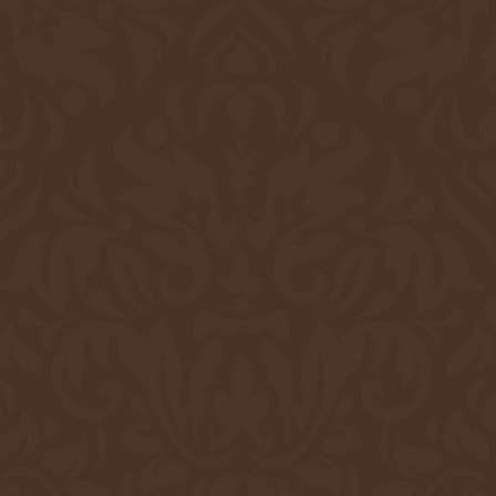
#ピンク
#ブラック
#ブルー
#ブログ
#ヘビ革
#ベルト
#ポロサス
#ホワイト
#マッチョレザー
#ラウンド長財布
#不良中年シリーズ
#二つ折り財布
#二つ折り長財布
#名刺入れ
#墨染
#手帳
#時計ベルト
#紫
#羊革
#背ワニ
#藍染
#象革
#財布
#財布オーダー
#赤
#鞄
#鞄フルオーダー